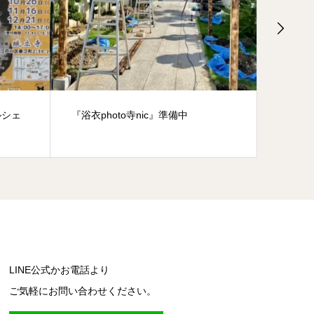
ルシェ
『浴衣photo寺nic』準備中
能登半
援募金
LINE公式かお電話より
ご気軽にお問い合わせください。