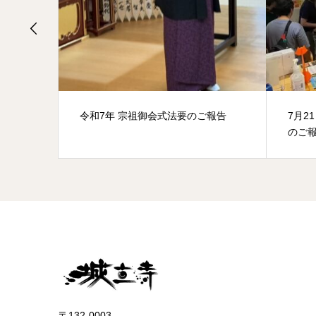
参加あ
令和7年 宗祖御会式法要のご報告
7月2
のご
〒132-0003