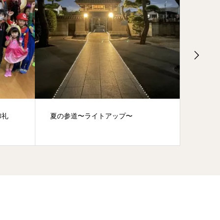
御礼
夏の参道〜ライトアップ〜
『浴衣p