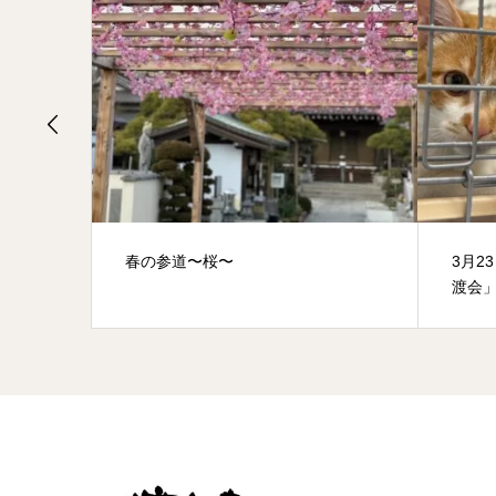
春の参道〜桜〜
3月2
渡会