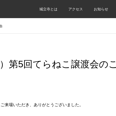
城立寺とは
アクセス
お知らせ
告
（日）第5回てらねこ譲渡会の
にご来場いただき、ありがとうございました。