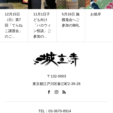
12月15日
11月1日子
5月16日 施
お彼岸
（日）第7
ども向け
餓鬼会へご
回「てらね
「ハロウィ
参加の御礼
こ譲渡会」
ン怪談」ご
のご...
参加の...
〒132-0003
東京都江戸川区春江町2-39-28
TEL：03-3670-8914