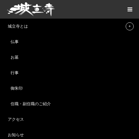
ブログ
12月15日（日）第7回「てらねこ譲渡会」のご報告
城立寺とは
仏事
ブログ
2024.12.16
お墓
12月15日（日）第7回「てらねこ譲渡会」の
ご報告
行事
12月15日（日）
御朱印
第7回「てらねこ譲渡会」無事終了しました。
住職・副住職のご紹介
今回もたくさんのご縁がつながりました。
ご来場いただいた皆様ありがとうございました。
アクセス
本年6月からスタートした保護猫譲渡会
お知らせ
7回までに、100匹以上の譲渡が決まりました。里親になってく