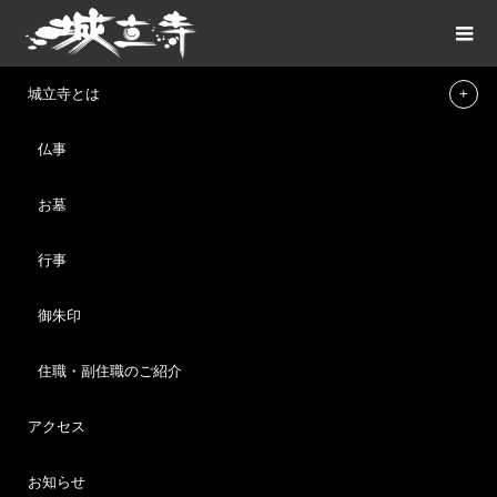
ブログ
6月16日（日）第1回保護猫譲渡会のご報告
城立寺とは
仏事
ご報告
2024.06.17
お墓
6月16日（日）第1回保護猫譲渡会のご報告
行事
6月16日（日）保護猫団体「てらねこ」様主催で、猫の譲渡会を
開催しました。
御朱印
保護猫40匹が迎える中、予想を遥かに上回る268名のご来場者
様。
住職・副住職のご紹介
ボランティアスタッフの方々もお寺も嬉しい悲鳴でした。
アクセス
暑い中、お待たせしてしまったご来場者様には、ご不便をお掛け
お知らせ
いたしました。