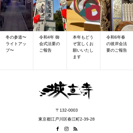
令和4年 御
本年もどう
令和6年春
11月1日子
会式法要の
ぞ宜しくお
の彼岸会法
ども向け
ご報告
願いいたし
要のご報告
「ハロウィ
ます
ン怪談」ご
参加の...
〒132-0003
東京都江戸川区春江町2-39-28