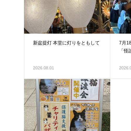
新盆提灯 本堂に灯りをともして
7月
「怪
2026.08.01
2026.