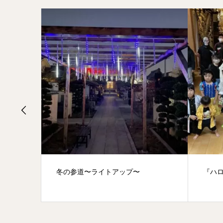
け怪談イベ
冬の参道〜ライトアップ〜
『ハ