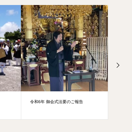
令和6年 御会式法要のご報告
宗祖降