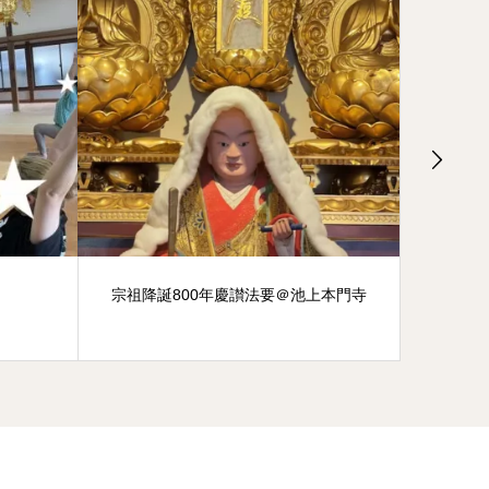
宗祖降誕800年慶讃法要＠池上本門寺
新盆提