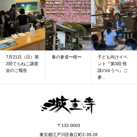
7月21日（日）第
春の参道〜桜〜
子ども向けイベ
2回てらねこ譲渡
ント『第3回 怪
会のご報告
談のゆうべ』ご
参...
〒132-0003
東京都江戸川区春江町2-39-28