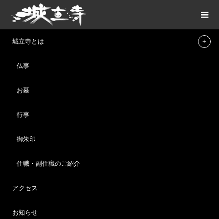
ブログ
1月19日（日）第８回「てらねこ譲渡会」のご報告
城立寺とは
仏事
ご報告
2025.02.06
お墓
1月19日（日）第８回「てらねこ譲渡会」の
ご報告
行事
1月19日（日）
御朱印
第８回「てらねこ譲渡会」無事終了しました。
住職・副住職のご紹介
新年最初の譲渡会。
今回もたくさんのご縁がつながりました。
アクセス
ご来場いただいた皆様ありがとうございました。本年もてらねこ
お知らせ
譲渡会をよろしくお願いします。