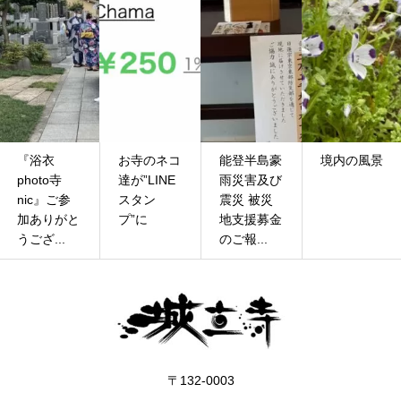
お寺のネコ
能登半島豪
境内の風景
令和7年 施
達が”LINE
雨災害及び
餓鬼会法要
スタン
震災 被災
のご報告
プ”に
地支援募金
のご報...
〒132-0003