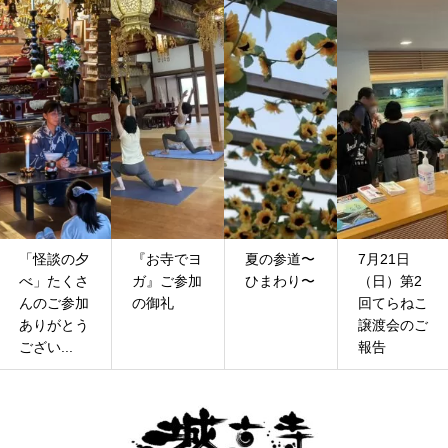
談の夕
『お寺でヨ
夏の参道〜
7月21日
令和
たくさ
ガ』ご参加
ひまわり〜
（日）第2
の
ご参加
の御礼
回てらねこ
要
がとう
譲渡会のご
...
報告