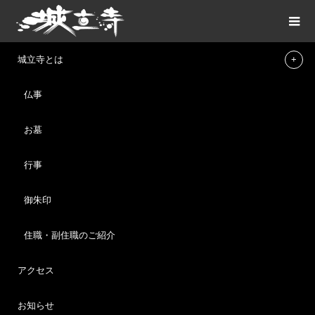
ブログ
9月16日（月祝）第4回てらねこ譲渡会のご報告
城立寺とは
仏事
ご報告
2024.09.18
お墓
9月16日（月祝）第4回てらねこ譲渡会のご報
告
行事
9月16日（祝）てらねこ譲渡会を開催いたしました。
御朱印
まだまだ暑い中、受付をお待ちいただいた方々、ご不便をおかけ
しました。
住職・副住職のご紹介
今回もたくさんの方々にご来場いただきました。ありがとうござ
アクセス
いました。
猫ちゃんたちとご縁がつながりますように。
お知らせ