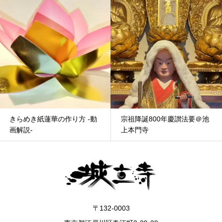
きらめき紙蓮華の作り方 -動
宗祖降誕800年慶讃法要＠池
画解説-
上本門寺
〒132-0003